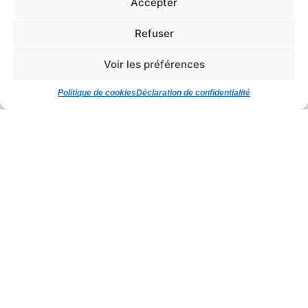
Accepter
MENTIONS LÉGALES
Refuser
POLITIQUE DE COOKIES
Voir les préférences
DÉCLARATION DE CONFIDENTIALITÉ
Politique de cookies
Déclaration de confidentialité
Contactez-nous
Types de fichiers acceptés : pdf, Taille max. des
fichiers : 5 MB.