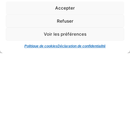
02 98 73 11 11
Accepter
MENTIONS LÉGALES
Refuser
POLITIQUE DE COOKIES
Voir les préférences
DÉCLARATION DE CONFIDENTIALITÉ
Politique de cookies
Déclaration de confidentialité
Contactez-nous