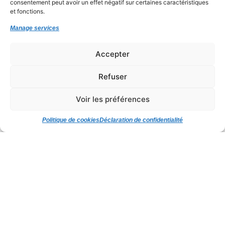
consentement peut avoir un effet négatif sur certaines caractéristiques
et fonctions.
Siège Rue de Roz ar Pont
29590
Pont-de-
Manage services
Buis-lès-Quimerch
Accepter
02 98 73 11 11
Refuser
MENTIONS LÉGALES
Voir les préférences
POLITIQUE DE COOKIES
Politique de cookies
Déclaration de confidentialité
DÉCLARATION DE CONFIDENTIALITÉ
Contactez-nous